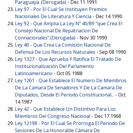
Paraguaya. (Derogada)
-
Dec 11 1991
Ley 97 -
Por El Cual Se Instituyen Premios
Nacionales De Literatura Y Ciencia
-
Dec 14 1990
Ley 92 -
Que Amplia La Ley Nº 40/89 "que Crea El
Consejo Nacional De Repatriacion De
Connacionales".(Derogada)
-
Nov 30 1990
Ley 40 -
Que Crea La Comisión Nacional De
Defensa De Los Recursos Naturales
-
Sep 08 1990
Ley 1327 -
Que Aprueba Y Ratifica El Tratado De
Institucionalización Del Parlamento
Latinoamericano
-
Oct 05 1988
Ley 1261 -
Que Establece El Numero De Miembros
De La Camara De Senadores Y De La Camara De
Diputados, Desde El Periodo Constitucional...
-
Oct
14 1987
Ley 42 -
Que Establece Un Distintivo Para Los
Miembros Del Congreso Nacional
-
Dec 17 1968
Ley 12198 -
Por El Cual Se Prorroga El Periodo De
Sesiones De La Honorable Cámara De